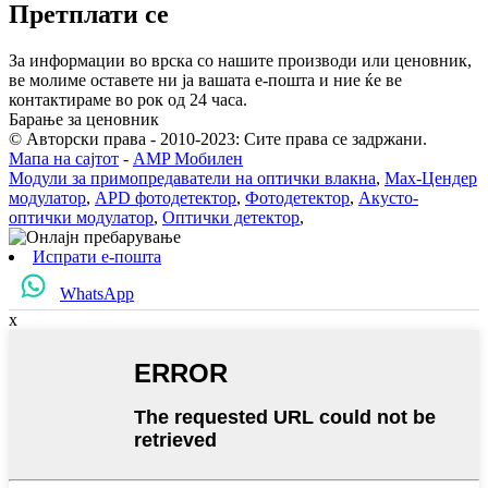
Претплати се
За информации во врска со нашите производи или ценовник,
ве молиме оставете ни ја вашата е-пошта и ние ќе ве
контактираме во рок од 24 часа.
Барање за ценовник
© Авторски права - 2010-2023: Сите права се задржани.
Мапа на сајтот
-
AMP Мобилен
Модули за примопредаватели на оптички влакна
,
Мах-Цендер
модулатор
,
APD фотодетектор
,
Фотодетектор
,
Акусто-
оптички модулатор
,
Оптички детектор
,
Испрати е-пошта
WhatsApp
x