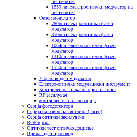
интензитет
1550 nm електрооптички модулатор на
интензитет
Фазен модулатор
780nm електрооптички фазен
модулатор
850nm електрооптички фазен
модулатор
1064nm електрооптички фазен
модулатор
1310nm електрооптички фазен
модулатор
1550nm електрооптички фазен
модулатор
Y брановоден модулатор
Електро-оптички модулациски инструмент
Контролер на точка на пристрасност
RF засилувач
контролер на поларизација
Серија фотодетектори
Серија на извор на светлина (ласер)
Серија оптички засилувачи
ROF врска
Оптички тест оптичко доцнење
Прилагоден производ