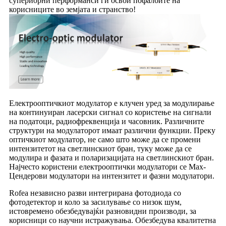
супериорни перформанси ги освои пофалбите на
корисниците во земјата и странство!
Електрооптичкиот модулатор е клучен уред за модулирање
на континуиран ласерски сигнал со користење на сигнали
на податоци, радиофреквенција и часовник. Различните
структури на модулаторот имаат различни функции. Преку
оптичкиот модулатор, не само што може да се промени
интензитетот на светлинскиот бран, туку може да се
модулира и фазата и поларизацијата на светлинскиот бран.
Најчесто користени електрооптички модулатори се Мах-
Цендерови модулатори на интензитет и фазни модулатори.
Rofea независно разви интегрирана фотодиода со
фотодетектор и коло за засилување со низок шум,
истовремено обезбедувајќи разновидни производи, за
корисници со научни истражувања. Обезбедува квалитетна