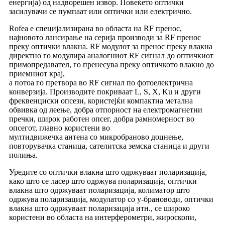
енергија) од надворешен извор. Повеќето оптички
засилувачи се пумпаат или оптички или електрично.
Rofea е специјализирана во областа на RF пренос,
најновото лансирање на серија производи за RF пренос
преку оптички влакна. RF модулот за пренос преку влакна
директно го модулира аналогниот RF сигнал до оптичкиот
примопредавател, го пренесува преку оптичкото влакно до
приемниот крај,
а потоа го претвора во RF сигнал по фотоелектрична
конверзија. Производите покриваат L, S, X, Ku и други
фреквенциски опсези, користејќи компактна метална
обвивка од леење, добра отпорност на електромагнетни
пречки, широк работен опсег, добра рамномерност во
опсегот, главно користени во
мултидвижечка антена со микробраново доцнење,
повторувачка станица, сателитска земска станица и други
полиња.
Уредите со оптички влакна што одржуваат поларизација,
како што се ласер што одржува поларизација, оптички
влакна што одржуваат поларизација, колиматор што
одржува поларизација, модулатор со y-брановоди, оптички
влакна што одржуваат поларизација итн., се широко
користени во областа на интерферометри, жироскопи,