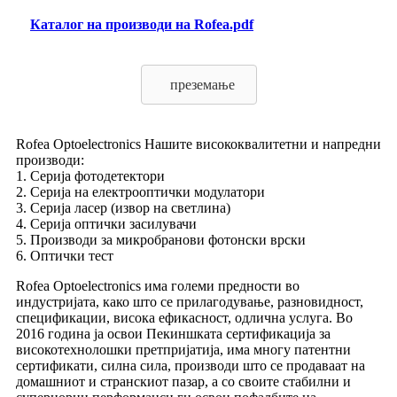
Каталог на производи на Rofea.pdf
преземање
Rofea Optoelectronics Нашите висококвалитетни и напредни
производи:
1. Серија фотодетектори
2. Серија на електрооптички модулатори
3. Серија ласер (извор на светлина)
4. Серија оптички засилувачи
5. Производи за микробранови фотонски врски
6. Оптички тест
Rofea Optoelectronics има големи предности во
индустријата, како што се прилагодување, разновидност,
спецификации, висока ефикасност, одлична услуга. Во
2016 година ја освои Пекиншката сертификација за
високотехнолошки претпријатија, има многу патентни
сертификати, силна сила, производи што се продаваат на
домашниот и странскиот пазар, а со своите стабилни и