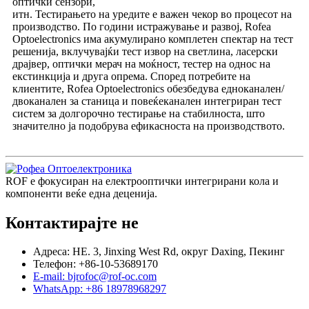
оптички сензори,
итн. Тестирањето на уредите е важен чекор во процесот на
производство. По години истражување и развој, Rofea
Optoelectronics има акумулирано комплетен спектар на тест
решенија, вклучувајќи тест извор на светлина, ласерски
драјвер, оптички мерач на моќност, тестер на однос на
екстинкција и друга опрема. Според потребите на
клиентите, Rofea Optoelectronics обезбедува едноканален/
двоканален за станица и повеќеканален интегриран тест
систем за долгорочно тестирање на стабилноста, што
значително ја подобрува ефикасноста на производството.
ROF е фокусиран на електрооптички интегрирани кола и
компоненти веќе една деценија.
Контактирајте не
Адреса: НЕ. 3, Jinxing West Rd, округ Daxing, Пекинг
Телефон: +86-10-53689170
E-mail: bjrofoc@rof-oc.com
WhatsApp: +86 18978968297