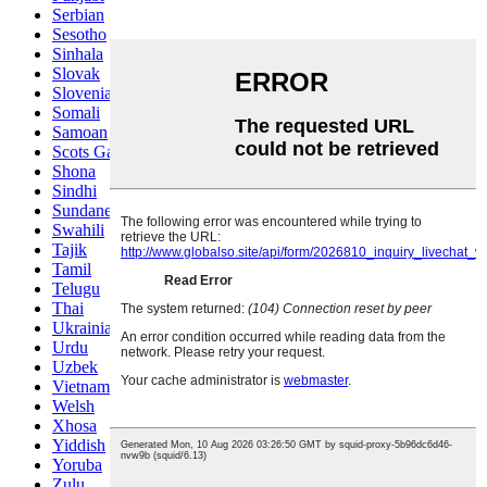
Serbian
Sesotho
Sinhala
Slovak
Slovenian
Somali
Samoan
Scots Gaelic
Shona
Sindhi
Sundanese
Swahili
Tajik
Tamil
Telugu
Thai
Ukrainian
Urdu
Uzbek
Vietnamese
Welsh
Xhosa
Yiddish
Yoruba
Zulu