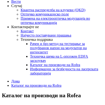
Вести
Случај
Квантна распределба на клучеви (QKD)
Оптичко комуникациско поле
Примена на електрооптичка модулација во
оптичка комуникација
Контактирајте не
Контакт
Најчесто поставувани прашања
Техничка поддршка
Рачен и брз метод на тестирање за
полубранов напон на модулатор на
интензитет
Техничка шема на L-опсежен EDFA
засилувач
Каталог на производи на Rofea
Информации за безбедноста на ласерската
лабораторија
Дома
Каталог на производи на Rofea
Каталог на производи на Rofea