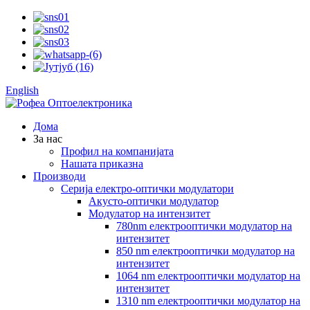
English
Дома
За нас
Профил на компанијата
Нашата приказна
Производи
Серија електро-оптички модулатори
Акусто-оптички модулатор
Модулатор на интензитет
780nm електрооптички модулатор на
интензитет
850 nm електрооптички модулатор на
интензитет
1064 nm електрооптички модулатор на
интензитет
1310 nm електрооптички модулатор на