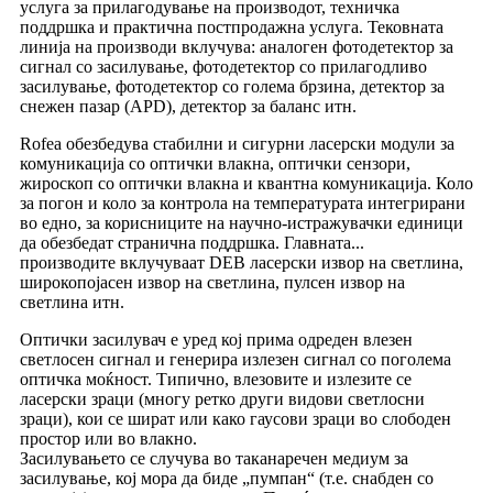
услуга за прилагодување на производот, техничка
поддршка и практична постпродажна услуга. Тековната
линија на производи вклучува: аналоген фотодетектор за
сигнал со засилување, фотодетектор со прилагодливо
засилување, фотодетектор со голема брзина, детектор за
снежен пазар (APD), детектор за баланс итн.
Rofea обезбедува стабилни и сигурни ласерски модули за
комуникација со оптички влакна, оптички сензори,
жироскоп со оптички влакна и квантна комуникација. Коло
за погон и коло за контрола на температурата интегрирани
во едно, за корисниците на научно-истражувачки единици
да обезбедат странична поддршка. Главната...
производите вклучуваат DEB ласерски извор на светлина,
широкопојасен извор на светлина, пулсен извор на
светлина итн.
Оптички засилувач е уред кој прима одреден влезен
светлосен сигнал и генерира излезен сигнал со поголема
оптичка моќност. Типично, влезовите и излезите се
ласерски зраци (многу ретко други видови светлосни
зраци), кои се шират или како гаусови зраци во слободен
простор или во влакно.
Засилувањето се случува во таканаречен медиум за
засилување, кој мора да биде „пумпан“ (т.е. снабден со