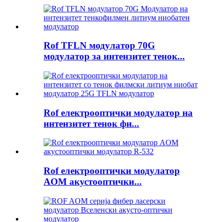
Rof TFLN модулатор 70G
модулатор за интензитет тенок...
Rof електрооптички модулатор на
интензитет тенок фи...
Rof електрооптички модулатор
AOM акустооптички...