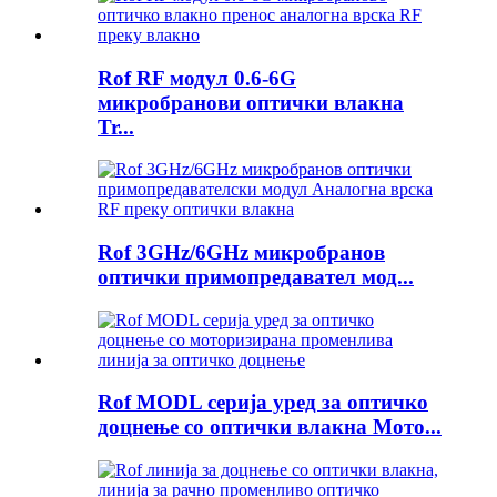
Rof RF модул 0.6-6G
микробранови оптички влакна
Tr...
Rof 3GHz/6GHz микробранов
оптички примопредавател мод...
Rof MODL серија уред за оптичко
доцнење со оптички влакна Мото...