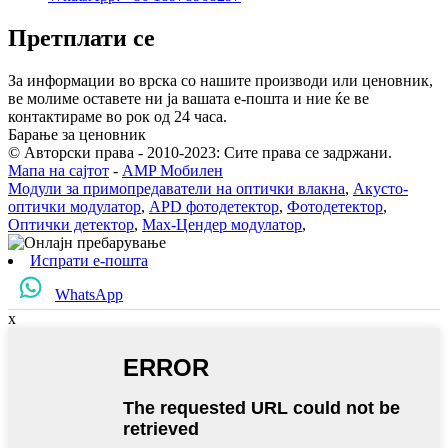
Претплати се
За информации во врска со нашите производи или ценовник,
ве молиме оставете ни ја вашата е-пошта и ние ќе ве
контактираме во рок од 24 часа.
Барање за ценовник
© Авторски права - 2010-2023: Сите права се задржани.
Мапа на сајтот
-
AMP Мобилен
Модули за примопредаватели на оптички влакна
,
Акусто-
оптички модулатор
,
APD фотодетектор
,
Фотодетектор
,
Оптички детектор
,
Мах-Цендер модулатор
,
Испрати е-пошта
WhatsApp
x