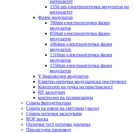
интензитет
1550 nm електрооптички модулатор на
интензитет
Фазен модулатор
780nm електрооптички фазен
модулатор
850nm електрооптички фазен
модулатор
1064nm електрооптички фазен
модулатор
1310nm електрооптички фазен
модулатор
1550nm електрооптички фазен
модулатор
Y брановоден модулатор
Електро-оптички модулациски инструмент
Контролер на точка на пристрасност
RF засилувач
контролер на поларизација
Серија фотодетектори
Серија на извор на светлина (ласер)
Серија оптички засилувачи
ROF врска
Оптички тест оптичко доцнење
Прилагоден производ