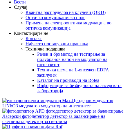
Вести
Случај
Квантна распределба на клучеви (QKD)
Оптичко комуникациско поле
Примена на електрооптичка модулација во
оптичка комуникација
Контактирајте не
Контакт
Најчесто поставувани прашања
Техничка поддршка
Рачен и брз метод на тестирање за
полубранов напон на модулатор на
интензитет
Техничка шема на L-опсежен EDFA
засилувач
Каталог на производи на Rofea
Информации за безбедноста на ласерската
лабораторија