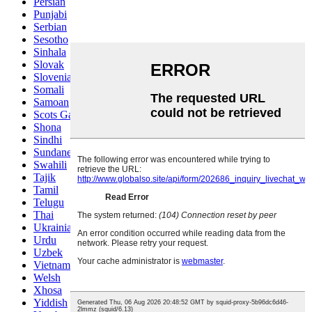
Persian
Punjabi
Serbian
Sesotho
Sinhala
Slovak
Slovenian
Somali
Samoan
Scots Gaelic
Shona
Sindhi
Sundanese
Swahili
Tajik
Tamil
Telugu
Thai
Ukrainian
Urdu
Uzbek
Vietnamese
Welsh
Xhosa
Yiddish