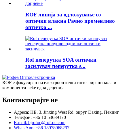
ROF линија за одложување со
оптички влакна Рачно променливо
оптичко ...
Rof пеперутка SOA оптички
засилувач пеперутка s...
ROF е фокусиран на електрооптички интегрирани кола и
компоненти веќе една деценија.
Контактирајте не
Адреса: НЕ. 3, Jinxing West Rd, округ Daxing, Пекинг
Телефон: +86-10-53689170
E-mail: bjrofoc@rof-oc.com
WhatsApp: +86 18978968297