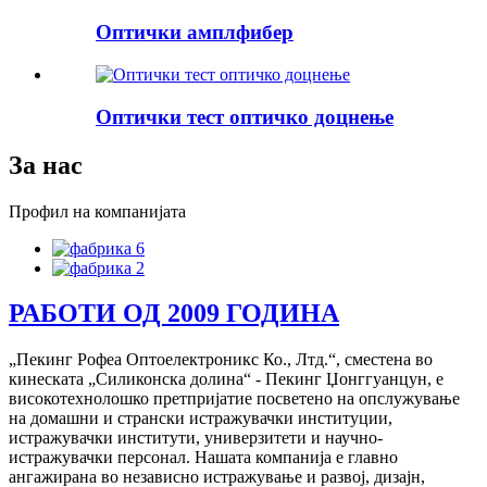
Оптички амплфибер
Оптички тест оптичко доцнење
За нас
Профил на компанијата
РАБОТИ ОД 2009 ГОДИНА
„Пекинг Рофеа Оптоелектроникс Ко., Лтд.“, сместена во
кинеската „Силиконска долина“ - Пекинг Џонггуанцун, е
високотехнолошко претпријатие посветено на опслужување
на домашни и странски истражувачки институции,
истражувачки институти, универзитети и научно-
истражувачки персонал. Нашата компанија е главно
ангажирана во независно истражување и развој, дизајн,