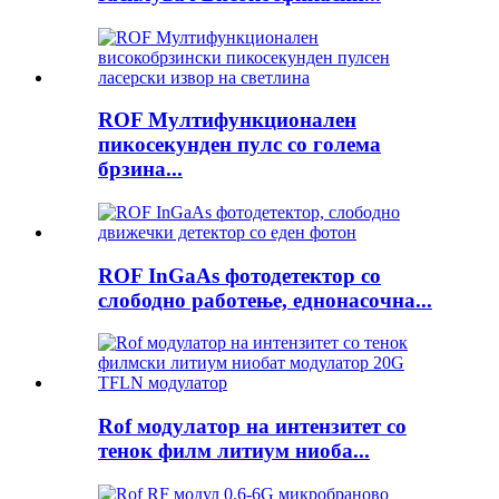
ROF Мултифункционален
пикосекунден пулс со голема
брзина...
ROF InGaAs фотодетектор со
слободно работење, еднонасочна...
Rof модулатор на интензитет со
тенок филм литиум ниоба...