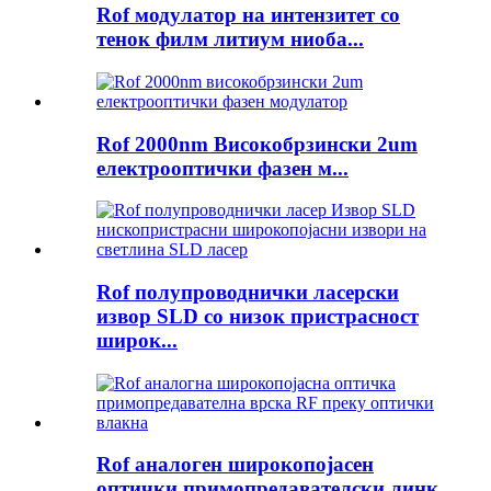
Rof модулатор на интензитет со
тенок филм литиум ниоба...
Rof 2000nm Високобрзински 2um
електрооптички фазен м...
Rof полупроводнички ласерски
извор SLD со низок пристрасност
широк...
Rof аналоген широкопојасен
оптички примопредавателски линк