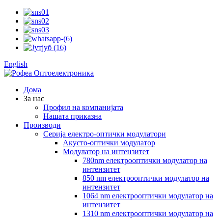
English
Дома
За нас
Профил на компанијата
Нашата приказна
Производи
Серија електро-оптички модулатори
Акусто-оптички модулатор
Модулатор на интензитет
780nm електрооптички модулатор на
интензитет
850 nm електрооптички модулатор на
интензитет
1064 nm електрооптички модулатор на
интензитет
1310 nm електрооптички модулатор на