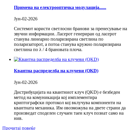
Примена на електрооптичка модулација......
Јун-02-2026
Системот користи светлосни бранови за пренесување на
звучни информации. Ласерот генериран од ласерот
станува линеарно поларизирана светлина по
поларизаторот, а потоа станува кружно поларизирана
светлина по λ / 4 брановата плоча.
Квантна распределба на клучеви (QKD)
Јун-02-2026
Дистрибуцијата на квантниот клуч (QKD) е безбеден
метод на комуникација кој имплементира
криптографски протокол кој вклучува компоненти на
квантната механика. Им овозможува на двете страни да
произведат споделен случаен таен клуч познат само на
нив.
Прочитај повеќе