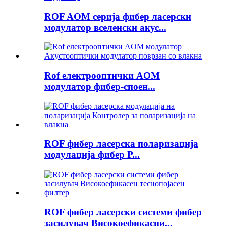
ROF AOM серија фибер ласерски
модулатор вселенски акус...
Rof електрооптички AOM
модулатор фибер-споен...
ROF фибер ласерска поларизација
модулација фибер P...
ROF фибер ласерски системи фибер
засилувач Високоефикасни...