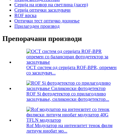
Серија на извор на светлина (ласер)
Серија оптички засилувачи
ROF врска
Оптички тест оптичко доцнење
Прилагоден производ
Препорачани производи
OCT систем од серијата ROF-BPR, опремен
со засилувач...
ROF Si фотодетектор со прилагодливо
засилување, силиконски фотодетектор...
Rof Модулатор на интензитет тенок филм
литиум ниобат мо...