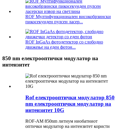
ROF Мултифункционален високобрзински
пикосекунден пулсен ласер...
ROF InGaAs фотодетектор со слободно
движење на еден фотон...
850 nm електрооптички модулатор на
интензитет
Rof електрооптички модулатор 850
nm електрооптички модулатор на
интензитет 10G
ROF-AM 850nm литиум ниобатниот
оптички модулатор на интензитет користи