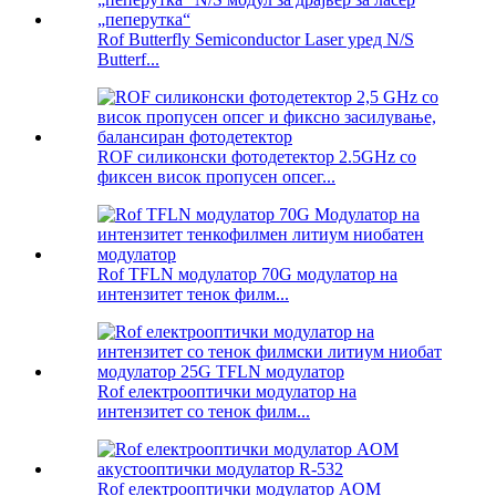
Rof Butterfly Semiconductor Laser уред N/S
Butterf...
ROF силиконски фотодетектор 2.5GHz со
фиксен висок пропусен опсег...
Rof TFLN модулатор 70G модулатор на
интензитет тенок филм...
Rof електрооптички модулатор на
интензитет со тенок филм...
Rof електрооптички модулатор AOM