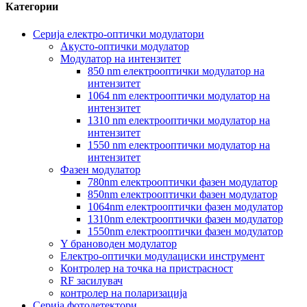
Категории
Серија електро-оптички модулатори
Акусто-оптички модулатор
Модулатор на интензитет
850 nm електрооптички модулатор на
интензитет
1064 nm електрооптички модулатор на
интензитет
1310 nm електрооптички модулатор на
интензитет
1550 nm електрооптички модулатор на
интензитет
Фазен модулатор
780nm електрооптички фазен модулатор
850nm електрооптички фазен модулатор
1064nm електрооптички фазен модулатор
1310nm електрооптички фазен модулатор
1550nm електрооптички фазен модулатор
Y брановоден модулатор
Електро-оптички модулациски инструмент
Контролер на точка на пристрасност
RF засилувач
контролер на поларизација
Серија фотодетектори