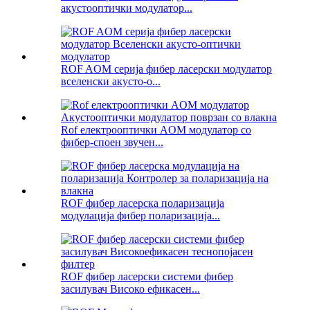
акустооптички модулатор...
ROF AOM серија фибер ласерски модулатор
вселенски акусто-о...
Rof електрооптички AOM модулатор со
фибер-споен звучен...
ROF фибер ласерска поларизација
модулација фибер поларизација...
ROF фибер ласерски системи фибер
засилувач Високо ефикасен...