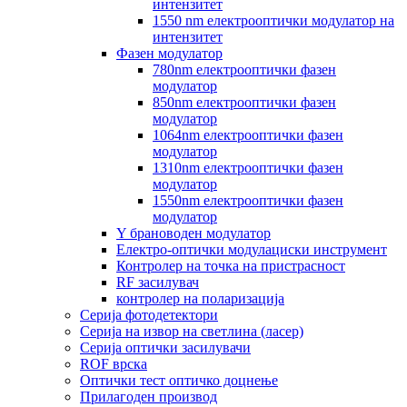
интензитет
1550 nm електрооптички модулатор на
интензитет
Фазен модулатор
780nm електрооптички фазен
модулатор
850nm електрооптички фазен
модулатор
1064nm електрооптички фазен
модулатор
1310nm електрооптички фазен
модулатор
1550nm електрооптички фазен
модулатор
Y брановоден модулатор
Електро-оптички модулациски инструмент
Контролер на точка на пристрасност
RF засилувач
контролер на поларизација
Серија фотодетектори
Серија на извор на светлина (ласер)
Серија оптички засилувачи
ROF врска
Оптички тест оптичко доцнење
Прилагоден производ