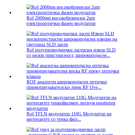
Rof 2000nm високобрзински 2um
електрооптички фазен модулатор
Rof полупроводнички ласерски извор SLD
со низок пристрасност, широкопојасен...
ROF аналоген широкопојасен оптички
примопредавателски линк RF Ove...
Rof TFLN модулатор 110G Модулатор на
интензитет со тенка фил...