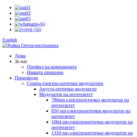
English
Дома
За нас
Профил на компанијата
Нашата приказна
Производи
Серија електро-оптички модулатори
Акусто-оптички модулатор
Модулатор на интензитет
780nm електрооптички модулатор на
интензитет
850 nm електрооптички модулатор на
интензитет
1064 nm електрооптички модулатор на
интензитет
1310 nm електрооптички модулатор на