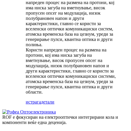
напреден процес на размена на протони, кој
има ниска загуба на вметнување, висок
пропусен опсег на модулација, низок
полубрановен напон и други
карактеристики, главно се користи за
вселенски оптички комуникациски систем,
атомска временска база на цезиум, уреди за
генерирање пулси, квантна оптика и други
полиња.
Користи напреден процес на размена на
протони, кој има ниска загуба на
вметнување, висок пропусен опсег на
модулација, низок полубрановен напон и
други карактеристики, главно се користи за
вселенски оптички комуникациски системи,
атомска временска база на цезиум, уреди за
генерирање пулси, квантна оптика и други
области.
истрага
детали
ROF е фокусиран на електрооптички интегрирани кола и
компоненти веќе една деценија.