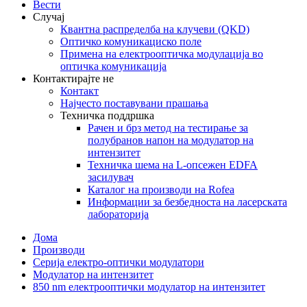
Вести
Случај
Квантна распределба на клучеви (QKD)
Оптичко комуникациско поле
Примена на електрооптичка модулација во
оптичка комуникација
Контактирајте не
Контакт
Најчесто поставувани прашања
Техничка поддршка
Рачен и брз метод на тестирање за
полубранов напон на модулатор на
интензитет
Техничка шема на L-опсежен EDFA
засилувач
Каталог на производи на Rofea
Информации за безбедноста на ласерската
лабораторија
Дома
Производи
Серија електро-оптички модулатори
Модулатор на интензитет
850 nm електрооптички модулатор на интензитет