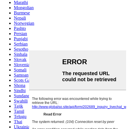
Marathi
Mongolian
Burmese
Nepali
Norwegian
Pashto
Persian
Punjabi
Serbian
Sesotho
Sinhala
Slovak
Slovenian
Somali
Samoan
Scots Gaelic
Shona
Sindhi
Sundanese
Swahili
Tajik
Tamil
Telugu
Thai
Ukrainian