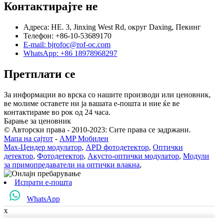
Контактирајте не
Адреса: НЕ. 3, Jinxing West Rd, округ Daxing, Пекинг
Телефон: +86-10-53689170
E-mail: bjrofoc@rof-oc.com
WhatsApp: +86 18978968297
Претплати се
За информации во врска со нашите производи или ценовник,
ве молиме оставете ни ја вашата е-пошта и ние ќе ве
контактираме во рок од 24 часа.
Барање за ценовник
© Авторски права - 2010-2023: Сите права се задржани.
Мапа на сајтот
-
AMP Мобилен
Мах-Цендер модулатор
,
APD фотодетектор
,
Оптички
детектор
,
Фотодетектор
,
Акусто-оптички модулатор
,
Модули
за примопредаватели на оптички влакна
,
Испрати е-пошта
WhatsApp
x