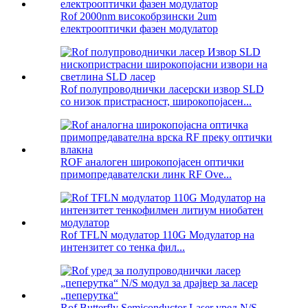
Rof 2000nm високобрзински 2um
електрооптички фазен модулатор
Rof полупроводнички ласерски извор SLD
со низок пристрасност, широкопојасен...
ROF аналоген широкопојасен оптички
примопредавателски линк RF Ove...
Rof TFLN модулатор 110G Модулатор на
интензитет со тенка фил...
Rof Butterfly Semiconductor Laser уред N/S