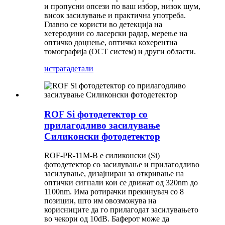
и пропусни опсези по ваш избор, низок шум,
висок засилување и практична употреба.
Главно се користи во детекција на
хетеродини со ласерски радар, мерење на
оптичко доцнење, оптичка кохерентна
томографија (OCT систем) и други области.
истрага
детали
ROF Si фотодетектор со
прилагодливо засилување
Силиконски фотодетектор
ROF-PR-11M-B е силиконски (Si)
фотодетектор со засилување и прилагодливо
засилување, дизајниран за откривање на
оптички сигнали кои се движат од 320nm до
1100nm. Има ротирачки прекинувач со 8
позиции, што им овозможува на
корисниците да го прилагодат засилувањето
во чекори од 10dB. Баферот може да