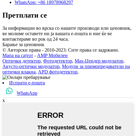
WhatsApp: +86 18978968297
Претплати се
За информации во врска со нашите производи или ценовник,
ве молиме оставете ни ја вашата е-пошта и ние ќе ве
контактираме во рок од 24 часа.
Барање за ценовник
© Авторски права - 2010-2023: Сите права се задржани.
Мапа на сајтот
-
AMP Мобилен
Оптички детектор
,
Фотодетектор
,
Мах-Цендер модулатор
,
Акусто-оптички модулатор
,
Модули за примопредаватели на
оптички влакна
,
APD фотодетектор
,
Испрати е-пошта
WhatsApp
x