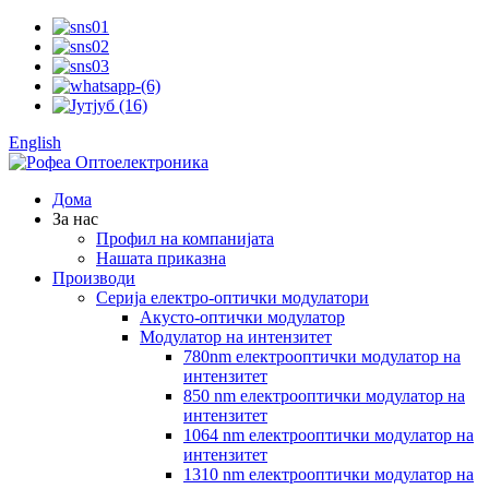
English
Дома
За нас
Профил на компанијата
Нашата приказна
Производи
Серија електро-оптички модулатори
Акусто-оптички модулатор
Модулатор на интензитет
780nm електрооптички модулатор на
интензитет
850 nm електрооптички модулатор на
интензитет
1064 nm електрооптички модулатор на
интензитет
1310 nm електрооптички модулатор на