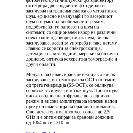
фотодетектор силициумски фотодетектор)
интегрира две соодветни фотодиоди и
засилувач на трансимпеданса со ултра низок
шум, ефикасно намалувајќи го ласерскиот
шум и шумот од вообичаениот режим,
подобрувајќи го односот на шум на
системот, со опционален избор на различни
спектрални одговори, низок шум, висок
засилување, лесен за употреба и така натаму.
Главно се користи за спектроскопија,
детекција на хетеродини, мерење на оптичко
доцнење, оптичка кохерентна томографија и
други области.
Модулот за балансирана детекција со висок
засилување, оптимизиран за OCT системот
од трета генерација (SS-OCT), се одликува
со висок засилувач и низок шум. Постигнува
висок сооднос на отфрлање во заеднички
режим и висока амплитуда на излезен напон
преку оптимизација на брановата должина.
Овој детектор има пропусен опсег до 2,5
GHz и е оптимизиран за бранови должини
од 1064 nm и 1310 nm.
истрага
детали