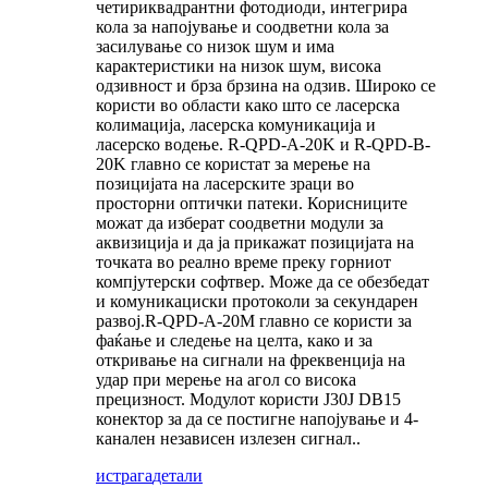
четириквадрантни фотодиоди, интегрира
кола за напојување и соодветни кола за
засилување со низок шум и има
карактеристики на низок шум, висока
одзивност и брза брзина на одзив. Широко се
користи во области како што се ласерска
колимација, ласерска комуникација и
ласерско водење. R-QPD-A-20K и R-QP
D
-
B
-
20K главно се користат за мерење на
позицијата на ласерските зраци во
просторни оптички патеки. Корисниците
можат да изберат соодветни модули за
аквизиција и да ја прикажат позицијата на
точката во реално време преку горниот
компјутерски софтвер. Може да се обезбедат
и комуникациски протоколи за секундарен
развој.
R
-QP
D
-
A
-20M главно се користи за
фаќање и следење на целта, како и за
откривање на сигнали на фреквенција на
удар при мерење на агол со висока
прецизност. Модулот користи J30J DB15
конектор за да се постигне напојување и 4-
канален независен излезен сигнал.
.
истрага
детали