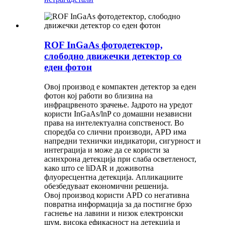
ROF InGaAs фотодетектор,
слободно движечки детектор со
еден фотон
Овој производ е компактен детектор за еден
фотон кој работи во близина на
инфрацрвеното зрачење. Јадрото на уредот
користи InGaAs/lnP со домашни независни
права на интелектуална сопственост. Во
споредба со слични производи, APD има
напредни технички индикатори, сигурност и
интеграција и може да се користи за
асинхрона детекција при слаба осветленост,
како што се liDAR и доживотна
флуоресцентна детекција. Апликациите
обезбедуваат економични решенија.
Овој производ користи APD со негативна
повратна информација за да постигне брзо
гаснење на лавини и низок електронски
шум, висока ефикасност на детекција и