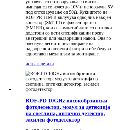
управува со оптоварувања со висока
импеданса со излез до 10V и испорачува 5V
под оптоварување од 50Ω. Куќиштето на
ROF-PR-11M-B вклучува одвојлив навојен
конектор (SM1T1) и фиксен прстен
(SM1RR), кои се компатибилни со оптички
додатоци со исти спецификации преку
внатрешни или надворешни навои. Ова го
олеснува лесното инсталирање на
надворешни оптички филтри и обезбедува
едноставен механизам за монтирање.
истрага
детали
ROF-PD 10GHz високобрзински
фотодетектор, модул за детекција
на светлина, оптички детектор,
засилен фотодетектор