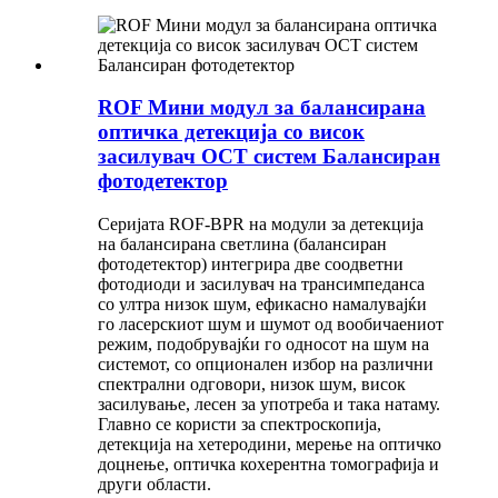
ROF Мини модул за балансирана
оптичка детекција со висок
засилувач OCT систем Балансиран
фотодетектор
Серијата ROF-BPR на модули за детекција
на балансирана светлина (балансиран
фотодетектор) интегрира две соодветни
фотодиоди и засилувач на трансимпеданса
со ултра низок шум, ефикасно намалувајќи
го ласерскиот шум и шумот од вообичаениот
режим, подобрувајќи го односот на шум на
системот, со опционален избор на различни
спектрални одговори, низок шум, висок
засилување, лесен за употреба и така натаму.
Главно се користи за спектроскопија,
детекција на хетеродини, мерење на оптичко
доцнење, оптичка кохерентна томографија и
други области.