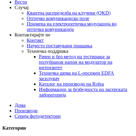
Вести
Случај
Квантна распределба на клучеви (QKD)
Оптичко комуникациско поле
Примена на електрооптичка модулација во
оптичка комуникација
Контактирајте не
Контакт
Најчесто поставувани прашања
Техничка поддршка
Рачен и брз метод на тестирање за
полубранов напон на модулатор на
интензитет
Техничка шема на L-опсежен EDFA
засилувач
Каталог на производи на Rofea
Информации за безбедноста на ласерската
лабораторија
Дома
Производи
Серија фотодетектори
Категории