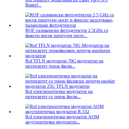
Butterf...
ROF силиконски фотодетектор 2.5GHz со
фиксен висок пропусен опсег...
Rof TFLN модулатор 70G модулатор на
интензитет тенок филм...
Rof електрооптички модулатор на
интензитет со тенок филм...
Rof електрооптички модулатор AOM
акустооптички модулатор...