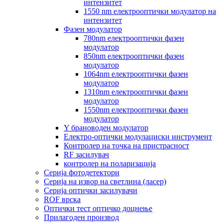
интензитет
1550 nm електрооптички модулатор на
интензитет
Фазен модулатор
780nm електрооптички фазен
модулатор
850nm електрооптички фазен
модулатор
1064nm електрооптички фазен
модулатор
1310nm електрооптички фазен
модулатор
1550nm електрооптички фазен
модулатор
Y брановоден модулатор
Електро-оптички модулациски инструмент
Контролер на точка на пристрасност
RF засилувач
контролер на поларизација
Серија фотодетектори
Серија на извор на светлина (ласер)
Серија оптички засилувачи
ROF врска
Оптички тест оптичко доцнење
Прилагоден производ