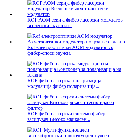
ROF AOM серија фибер ласерски модулатор
вселенски акусто-о...
Rof електрооптички AOM модулатор со
фибер-споен звучен...
ROF фибер ласерска поларизација
модулација фибер поларизација...
ROF фибер ласерски системи фибер
засилувач Високо ефикасен...