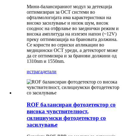
Мини-балансираниот модул за детекција
оптимизиран за OCT системи во
офталмологијата има карактеристики на
високо засилување и низок шум, висок
сооднос на отфрлање во заеднички режим и
висока амплитуда на излезен напон (~12V)
преку оптимизација на брановата должина.
Се користи во сериски апликации во
медицински OCT уреди, а детекторот може
да се оптимизира и за бранови должини од
1310nm и 1550nm.
истрага
детали
ROF балансиран фотодетектор со
висока чувствителност,
силициумски фотодетектор со
засилување