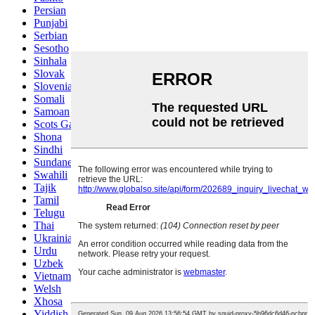
Persian
Punjabi
Serbian
Sesotho
Sinhala
Slovak
Slovenian
Somali
Samoan
Scots Gaelic
Shona
Sindhi
Sundanese
Swahili
Tajik
Tamil
Telugu
Thai
Ukrainian
Urdu
Uzbek
Vietnamese
Welsh
Xhosa
Yiddish