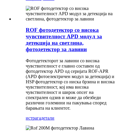
ROF фотодетектор со висока
чувствителност APD модул за
детекција на светлина,
фотодетектор за лавини
Фотодетекторот за лавини со висока
чувствителност е главно составен од
фотодетектор APD од серијата ROF-APR
(APD фотоелектричен модул за детекција) и
HSP фотодетектор со ниска брзина и висока
чувствителност, кој има висока
чувствителност и широк опсег на
спектрален одзив и може да обезбеди
различни големини на пакувања според
барањата на клиентот.
истрага
детали