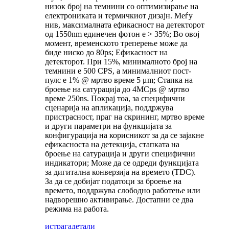
низок број на темнини со оптимизирање на
електрониката и термичкиот дизајн. Меѓу
нив, максималната ефикасност на детекторот
од 1550nm единечен фотон е > 35%; Во овој
момент, временското треперење може да
биде ниско до 80ps; Ефикасност на
детекторот. При 15%, минималното број на
темнини е 500 CPS, а минималниот пост-
пулс е 1% @ мртво време 5 μm; Стапка на
броење на сатурација до 4MCps @ мртво
време 250ns. Покрај тоа, за специфични
сценарија на апликација, поддржува
пристрасност, праг на скрининг, мртво време
и други параметри на функцијата за
конфигурација на корисникот за да се зајакне
ефикасноста на детекција, стапката на
броење на сатурација и други специфични
индикатори; Може да се одреди функцијата
за дигитална конверзија на времето (TDC).
За да се добијат податоци за броење на
времето, поддржува слободно работење или
надворешно активирање. Достапни се два
режима на работа.
истрага
детали