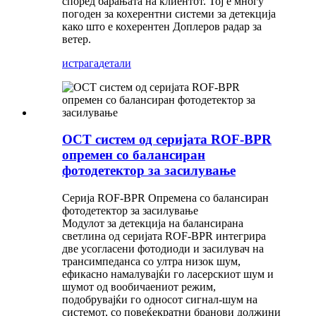
според барањата на клиентот. Тој е многу
погоден за кохерентни системи за детекција
како што е кохерентен Доплеров радар за
ветер.
истрага
детали
OCT систем од серијата ROF-BPR
опремен со балансиран
фотодетектор за засилување
Серија ROF-BPR Опремена со балансиран
фотодетектор за засилување
Модулот за детекција на балансирана
светлина од серијата ROF-BPR интегрира
две усогласени фотодиоди и засилувач на
трансимпеданса со ултра низок шум,
ефикасно намалувајќи го ласерскиот шум и
шумот од вообичаениот режим,
подобрувајќи го односот сигнал-шум на
системот, со повеќекратни бранови должини