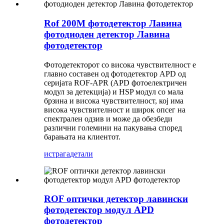
Rof 200M фотодетектор Лавина
фотодиоден детектор Лавина
фотодетектор
Фотодетекторот со висока чувствителност е
главно составен од фотодетектор APD од
серијата ROF-APR (APD фотоелектричен
модул за детекција) и HSP модул со мала
брзина и висока чувствителност, кој има
висока чувствителност и широк опсег на
спектрален одзив и може да обезбеди
различни големини на пакувања според
барањата на клиентот.
истрага
детали
ROF оптички детектор лавински
фотодетектор модул APD
фотодетектор