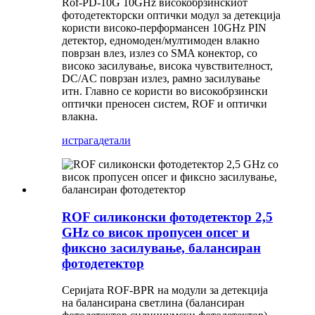
Rof-PD-10G 10GHz високобрзинскиот
фотодетекторски оптички модул за детекција
користи високо-перформансен 10GHz PIN
детектор, едномоден/мултимоден влакно
поврзан влез, излез со SMA конектор, со
високо засилување, висока чувствителност,
DC/AC поврзан излез, рамно засилување
итн. Главно се користи во високобрзински
оптички преносен систем, ROF и оптички
влакна.
истрага
детали
ROF силиконски фотодетектор 2,5
GHz со висок пропусен опсег и
фиксно засилување, балансиран
фотодетектор
Серијата ROF-BPR на модули за детекција
на балансирана светлина (балансиран