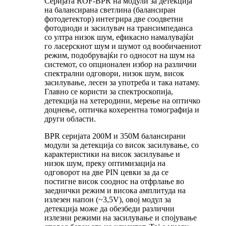
Серијата ROF-BPR на модули за детекција
на балансирана светлина (балансиран
фотодетектор) интегрира две соодветни
фотодиоди и засилувач на трансимпеданса
со ултра низок шум, ефикасно намалувајќи
го ласерскиот шум и шумот од вообичаениот
режим, подобрувајќи го односот на шум на
системот, со опционален избор на различни
спектрални одговори, низок шум, висок
засилување, лесен за употреба и така натаму.
Главно се користи за спектроскопија,
детекција на хетеродини, мерење на оптичко
доцнење, оптичка кохерентна томографија и
други области.
BPR серијата 200M и 350M балансирани
модули за детекција со висок засилување, со
карактеристики на висок засилување и
низок шум, преку оптимизација на
одговорот на две PIN цевки за да се
постигне висок сооднос на отфрлање во
заеднички режим и висока амплитуда на
излезен напон (~3,5V), овој модул за
детекција може да обезбеди различни
излезни режими на засилување и спојување