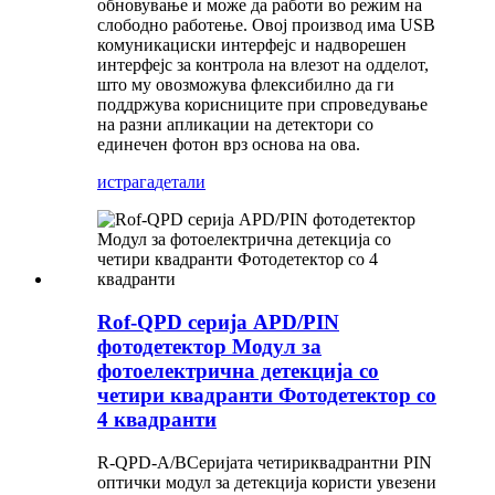
обновување и може да работи во режим на
слободно работење. Овој производ има USB
комуникациски интерфејс и надворешен
интерфејс за контрола на влезот на одделот,
што му овозможува флексибилно да ги
поддржува корисниците при спроведување
на разни апликации на детектори со
единечен фотон врз основа на ова.
истрага
детали
Rof-QPD серија APD/PIN
фотодетектор Модул за
фотоелектрична детекција со
четири квадранти Фотодетектор со
4 квадранти
R-QP
D
-
A
/
B
Серијата четириквадрантни PIN
оптички модул за детекција користи увезени