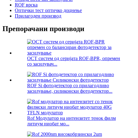
ROF врска
Оптички тест оптичко доцнење
Прилагоден производ
Препорачани производи
OCT систем од серијата ROF-BPR, опремен
со засилувач...
ROF Si фотодетектор со прилагодливо
засилување, силиконски фотодетектор...
Rof Модулатор на интензитет тенок филм
литиум ниобат мо...