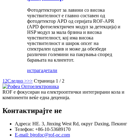
Фотодетекторот за лавини со висока
чувствителност е главно составен од
фотодетектор APD од серијата ROF-APR
(APD фотоелектричен модул за детекција) и
HSP модул за мала брзина и висока
чувствителност, кој има висока
чувствителност и широк опсег на
спектрален одзив и може да обезбеди
различни големини на пакувања според
барањата на клиентот.
истрага
детали
1
2
Следно >
>>
Страница 1 / 2
ROF е фокусиран на електрооптички интегрирани кола и
компоненти веќе една деценија.
Контактирајте не
Адреса: НЕ. 3, Jinxing West Rd, округ Daxing, Пекинг
Телефон: +86-10-53689170
E-mail: bjrofoc@rof-oc.com