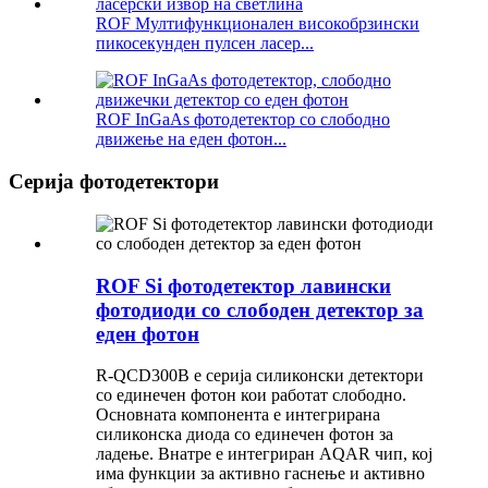
ROF Мултифункционален високобрзински
пикосекунден пулсен ласер...
ROF InGaAs фотодетектор со слободно
движење на еден фотон...
Серија фотодетектори
ROF Si фотодетектор лавински
фотодиоди со слободен детектор за
еден фотон
R-QCD300B е серија силиконски детектори
со единечен фотон кои работат слободно.
Основната компонента е интегрирана
силиконска диода со единечен фотон за
ладење. Внатре е интегриран AQAR чип, кој
има функции за активно гаснење и активно