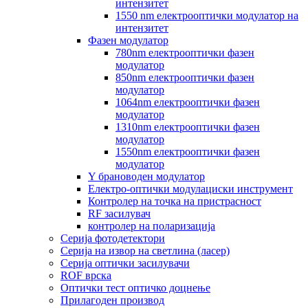
интензитет
1550 nm електрооптички модулатор на
интензитет
Фазен модулатор
780nm електрооптички фазен
модулатор
850nm електрооптички фазен
модулатор
1064nm електрооптички фазен
модулатор
1310nm електрооптички фазен
модулатор
1550nm електрооптички фазен
модулатор
Y брановоден модулатор
Електро-оптички модулациски инструмент
Контролер на точка на пристрасност
RF засилувач
контролер на поларизација
Серија фотодетектори
Серија на извор на светлина (ласер)
Серија оптички засилувачи
ROF врска
Оптички тест оптичко доцнење
Прилагоден производ