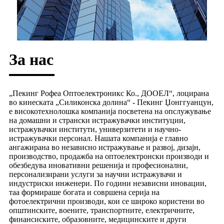
За нас
„Пекинг Рофеа Оптоелектроникс Ко., ДООЕЛ“, лоцирана
во кинеската „Силиконска долина“ - Пекинг Џонггуанцун,
е високотехнолошка компанија посветена на опслужување
на домашни и странски истражувачки институции,
истражувачки институти, универзитети и научно-
истражувачки персонал. Нашата компанија е главно
ангажирана во независно истражување и развој, дизајн,
производство, продажба на оптоелектронски производи и
обезбедува иновативни решенија и професионални,
персонализирани услуги за научни истражувачи и
индустриски инженери. По години независни иновации,
таа формираше богата и совршена серија на
фотоелектрични производи, кои се широко користени во
општинските, воените, транспортните, електричните,
финансиските, образовните, медицинските и други