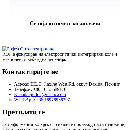
Серија оптички засилувачи
ROF е фокусиран на електрооптички интегрирани кола и
компоненти веќе една деценија.
Контактирајте не
Адреса: НЕ. 3, Jinxing West Rd, округ Daxing, Пекинг
Телефон: +86-10-53689170
E-mail: bjrofoc@rof-oc.com
WhatsApp: +86 18978968297
Претплати се
За информации во врска со нашите производи или ценовник,
ве молиме оставете ни ја вашата е-пошта и ние ќе ве