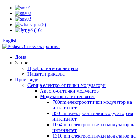
English
Дома
За нас
Профил на компанијата
Нашата приказна
Производи
Серија електро-оптички модулатори
Акусто-оптички модулатор
Модулатор на интензитет
780nm електрооптички модулатор на
интензитет
850 nm електрооптички модулатор на
интензитет
1064 nm електрооптички модулатор на
интензитет
1310 nm електрооптички модулатор на