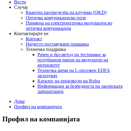
Вести
Случај
Квантна распределба на клучеви (QKD)
Оптичко комуникациско поле
Примена на електрооптичка модулација во
оптичка комуникација
Контактирајте не
Контакт
Најчесто поставувани прашања
Техничка поддршка
Рачен и брз метод на тестирање за
полубранов напон на модулатор на
интензитет
Техничка шема на L-опсежен EDFA
засилувач
Каталог на производи на Rofea
Информации за безбедноста на ласерската
лабораторија
Дома
Профил на компанијата
Профил на компанијата